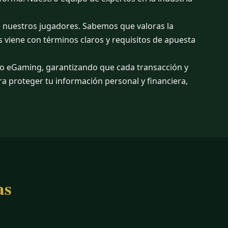
 nuestros jugadores. Sabemos que valoras la
s viene con términos claros y requisitos de apuesta
çao eGaming, garantizando que cada transacción y
ra proteger tu información personal y financiera,
as