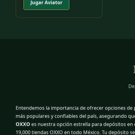
Jugar Aviator
De
Entendemos la importancia de ofrecer opciones de 
más populares y confiables del país, asegurando que
OXXO
es nuestra opción estrella para depósitos en
19,000 tiendas OXXO en todo México. Tu depósito se