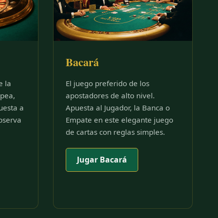
Bacará
e la
El juego preferido de los
opea,
apostadores de alto nivel.
uesta a
Apuesta al Jugador, la Banca o
observa
Empate en este elegante juego
de cartas con reglas simples.
Jugar Bacará