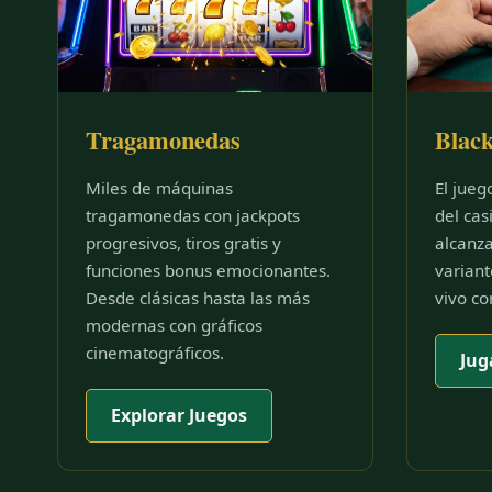
Tragamonedas
Black
Miles de máquinas
El jueg
tragamonedas con jackpots
del cas
progresivos, tiros gratis y
alcanza
funciones bonus emocionantes.
varian
Desde clásicas hasta las más
vivo co
modernas con gráficos
cinematográficos.
Jug
Explorar Juegos