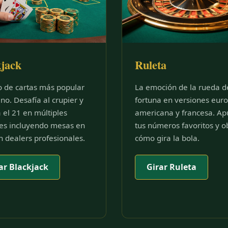
jack
Ruleta
o de cartas más popular
La emoción de la rueda d
ino. Desafía al crupier y
fortuna en versiones eur
 el 21 en múltiples
americana y francesa. Ap
tes incluyendo mesas en
tus números favoritos y 
n dealers profesionales.
cómo gira la bola.
ar Blackjack
Girar Ruleta