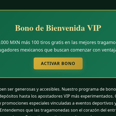
Bono de Bienvenida VIP
,000 MXN más 100 tiros gratis en las mejores tragamo
ugadores mexicanos que buscan comenzar con ventaj
ACTIVAR BONO
en ser generosas y accesibles. Nuestro programa de bono
s depósitos hasta los apostadores VIP más experimentados
y promociones especiales vinculadas a eventos deportivos y
s. Entendemos que las tragamonedas son el corazón del ent