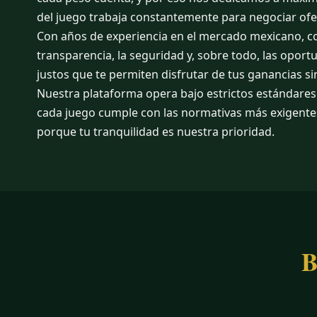
del juego trabaja constantemente para negociar ofer
Con años de experiencia en el mercado mexicano, c
transparencia, la seguridad y, sobre todo, las opor
justos que te permiten disfrutar de tus ganancias s
Nuestra plataforma opera bajo estrictos estándares
cada juego cumple con las normativas más exigentes 
porque tu tranquilidad es nuestra prioridad.
B