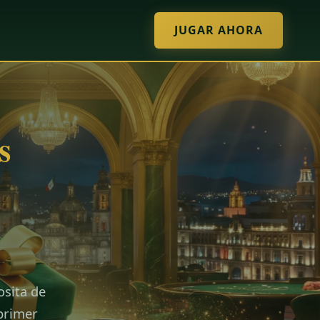
JUGAR AHORA
s
osita de
primer