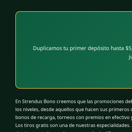
Duplicamos tu primer depósito hasta $5
j
En Strendus Bono creemos que las promociones deb
los niveles, desde aquellos que hacen sus primero
bonos de recarga, torneos con premios en efectivo 
Los tiros gratis son una de nuestras especialidade