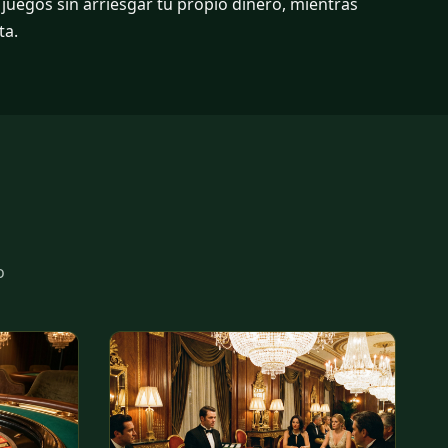
 juegos sin arriesgar tu propio dinero, mientras
ta.
o